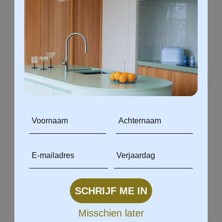
MILO
MILO
Vaas 15xH26cm
Vaas 12xH21,5cm
blush pink Milo
blush pink Milo
€ 29,95
€ 24,95
SCHRIJF ME IN
Misschien later