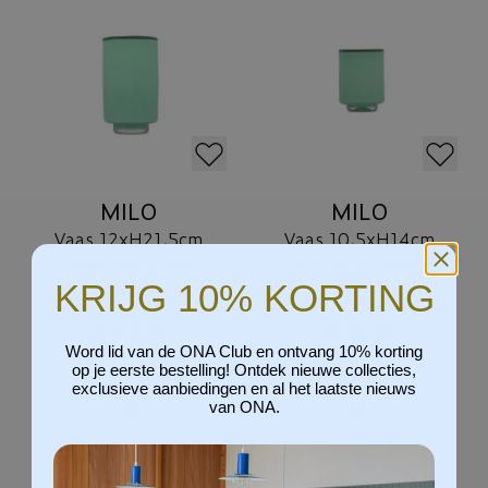
MILO
MILO
Vaas 12xH21,5cm
Vaas 10,5xH14cm
pistachio green
pistachio green
KRIJG 10% KORTING
Milo
Milo
€ 24,95
€ 17,95
Word lid van de ONA Club en ontvang 10% korting
op je eerste bestelling! Ontdek nieuwe collecties,
exclusieve aanbiedingen en al het laatste nieuws
van ONA.