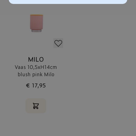
MILO
Vaas 10,5xH14cm
blush pink Milo
€ 17,95